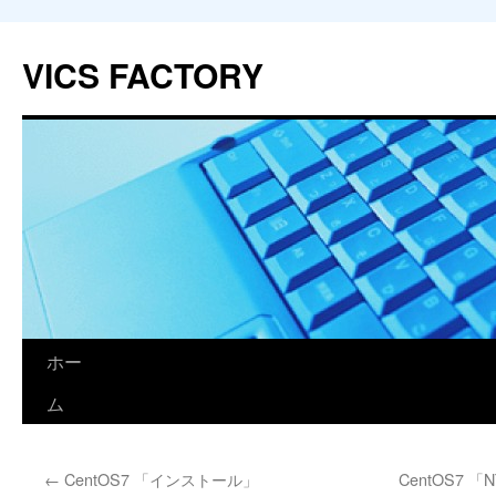
VICS FACTORY
ホー
コ
ム
ン
テ
←
CentOS7 「インストール」
CentOS7
ン