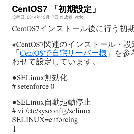
CentOS7 「初期設定」
ツ
投稿日:
2014年12月17日
作成者:
vicfc
へ
CentOS7インストール後に行う初
ス
※CentOS7関連のインストール・
キ
「
CentOSで自宅サーバー様
」を参
ッ
わせて設定しています。
プ
●SELinux無効化
# setenforce 0
●SELinux自動起動停止
# vi /etc/sysconfig/selinux
SELINUX=enforcing
↓