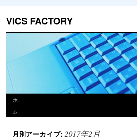
VICS FACTORY
ホー
コ
ム
ン
テ
2017年2月
月別アーカイブ:
ン