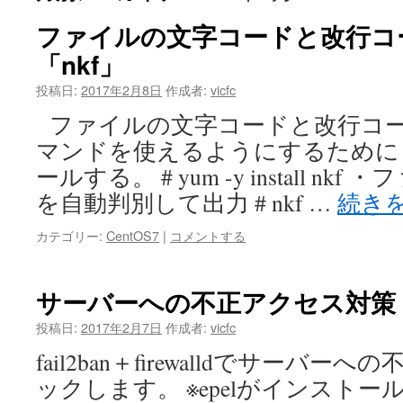
ファイルの文字コードと改行コ
ツ
「nkf」
へ
投稿日:
2017年2月8日
作成者:
vicfc
ス
ファイルの文字コードと改行コード
キ
マンドを使えるようにするために「
ッ
ールする。 # yum -y install n
を自動判別して出力 # nkf …
続き
プ
カテゴリー:
CentOS7
|
コメントする
サーバーへの不正アクセス対策「fa
投稿日:
2017年2月7日
作成者:
vicfc
fail2ban＋firewalldでサーバ
ックします。 ※epelがインスト