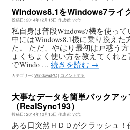
WIndows8.1をWindows7ラ
ツ
投稿日:
2014年12月15日
作成者:
vicfc
へ
私自身は普段Windows7機を使
ス
中にはWindows8.1機に乗り換
キ
た。 ただ、やはり最初は戸惑う
ッ
ょくちょく使い方を教えてくれと
でWindo …
続きを読む
→
プ
カテゴリー:
WindowsPC
|
コメントする
大事なデータを簡単バックアッ
（RealSync193）
投稿日:
2014年12月15日
作成者:
vicfc
ある日突然ＨＤＤがクラッシュ！