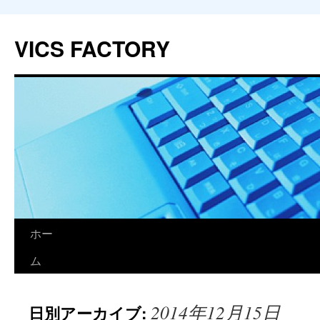
VICS FACTORY
ホー
コ
ム
ン
テ
2014年12月15日
日別アーカイブ:
ン